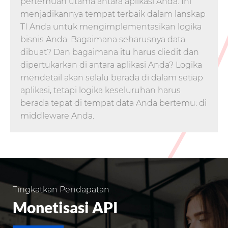
pertemuan utama antara aplikasi Anda. Ini
menjadikannya tempat terbaik dalam lanskap
TI Anda untuk mengimplementasikan logika
bisnis Anda. Bagaimana seharusnya data
dibuat? Dan bagaimana itu harus diedit dan
dipertukarkan di antara aplikasi Anda? Logika
mendetail akan selalu berada di dalam setiap
aplikasi, tetapi logika keseluruhan harus
berada tepat di tempat data Anda bertemu: di
middleware Anda.
Tingkatkan Pendapatan
Monetisasi API