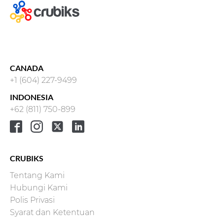
CANADA
+1 (604) 227-9499
INDONESIA
+62 (811) 750-899
CRUBIKS
Tentang Kami
Hubungi Kami
Polis Privasi
Syarat dan Ketentuan