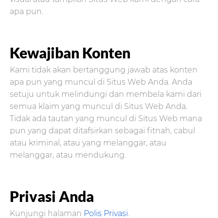
apa pun.
Kewajiban Konten
Kami tidak akan bertanggung jawab atas konten
apa pun yang muncul di Situs Web Anda. Anda
setuju untuk melindungi dan membela kami dari
semua klaim yang muncul di Situs Web Anda.
Tidak ada tautan yang muncul di Situs Web mana
pun yang dapat ditafsirkan sebagai fitnah, cabul
atau kriminal, atau yang melanggar, atau
melanggar, atau mendukung.
Privasi Anda
Kunjungi halaman
Polis Privasi
.