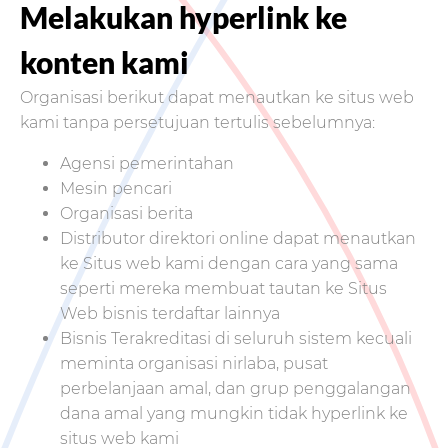
Melakukan hyperlink ke
konten kami
Organisasi berikut dapat menautkan ke situs web
kami tanpa persetujuan tertulis sebelumnya:
Agensi pemerintahan
Mesin pencari
Organisasi berita
Distributor direktori online dapat menautkan
ke Situs web kami dengan cara yang sama
seperti mereka membuat tautan ke Situs
Web bisnis terdaftar lainnya
Bisnis Terakreditasi di seluruh sistem kecuali
meminta organisasi nirlaba, pusat
perbelanjaan amal, dan grup penggalangan
dana amal yang mungkin tidak hyperlink ke
situs web kami