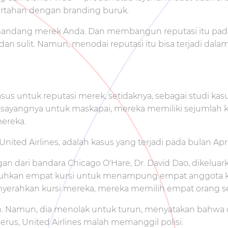
bertahan dengan branding buruk.
andang merek Anda. Dan membangun reputasi itu pada d
a dan sulit. Namun, menodai reputasi itu bisa terjadi dal
asus untuk reputasi merek, setidaknya, sebagai studi kas
an, sayangnya untuk maskapai, mereka memiliki sejumlah
ereka.
ited Airlines, adalah kasus yang terjadi pada bulan Apri
dari bandara Chicago O'Hare, Dr. David Dao, dikeluar
uhkan empat kursi untuk menampung empat anggota kr
nyerahkan kursi mereka, mereka memilih empat orang se
ih. Namun, dia menolak untuk turun, menyatakan bahwa d
erus, United Airlines malah memanggil polisi.