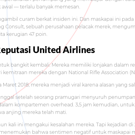
 awal — terlalu banyak memesan.
mbil curam berkat insiden ini. Dan maskapai ini pada
rning Consult, sebuah perusahaan pelacak merek, meng
ta kerugian 47 poin.
putasi United Airlines
ntuk bangkit kembali. Mereka memiliki lonjakan dalam
kemitraan mereka dengan National Rifle Association (N
Maret 2018, mereka menjadi viral karena alasan yang sala
ninggal setelah seorang pramugari menyuruh penumpang
e dalam kompartemen overhead. 3,5 jam kemudian, unt
 anjing mereka telah mati.
mun kali ini mengakui kesalahan mereka. Tapi kejadian di 
 menemukan bahwa sentimen negatif untuk maskapai me