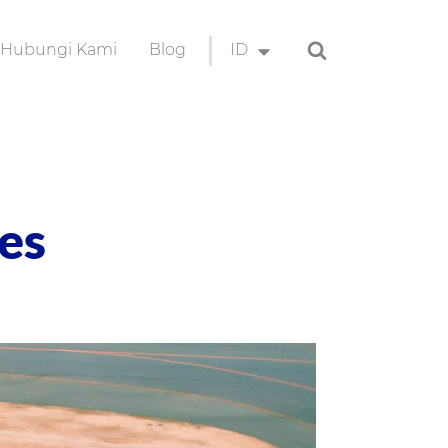
Search
Hubungi Kami
Blog
ID
EN
ID
es