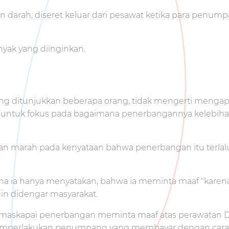
 darah, diseret keluar dari pesawat ketika para penumpa
nyak yang diinginkan.
g ditunjukkan beberapa orang, tidak mengerti mengapa 
untuk fokus pada bagaimana penerbangannya kelebiha
an marah pada kenyataan bahwa penerbangan itu terlalu 
ana ia hanya menyatakan, bahwa ia meminta maaf "kare
gin didengar masyarakat.
 maskapai penerbangan meminta maaf atas perawatan Dr
 memperlakukan penumpang yang membayar dengan cara