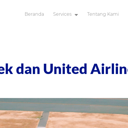
Beranda
Services
Tentang Kami
Proses Automatisasi Robotik
Aplikasi Bisnis
Integrasi Aplikasi
k dan United Airlin
Analitik dan AI
Layanan Konsumen
Kantor Digital
Pelatihan
Sekuriti Siber