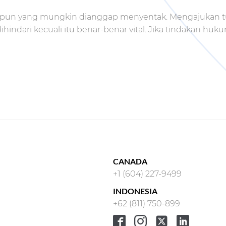
pa pun yang mungkin dianggap menyentak. Mengajukan 
ndari kecuali itu benar-benar vital. Jika tindakan huk
CANADA
+1 (604) 227-9499
INDONESIA
+62 (811) 750-899