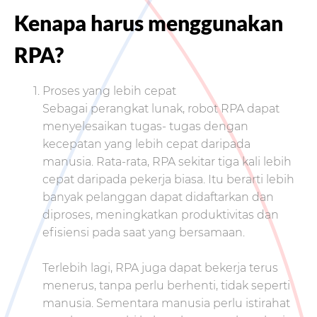
Kenapa harus menggunakan
RPA?
Proses yang lebih cepat
Sebagai perangkat lunak, robot RPA dapat
menyelesaikan tugas- tugas dengan
kecepatan yang lebih cepat daripada
manusia. Rata-rata, RPA sekitar tiga kali lebih
cepat daripada pekerja biasa. Itu berarti lebih
banyak pelanggan dapat didaftarkan dan
diproses, meningkatkan produktivitas dan
efisiensi pada saat yang bersamaan.
Terlebih lagi, RPA juga dapat bekerja terus
menerus, tanpa perlu berhenti, tidak seperti
manusia. Sementara manusia perlu istirahat